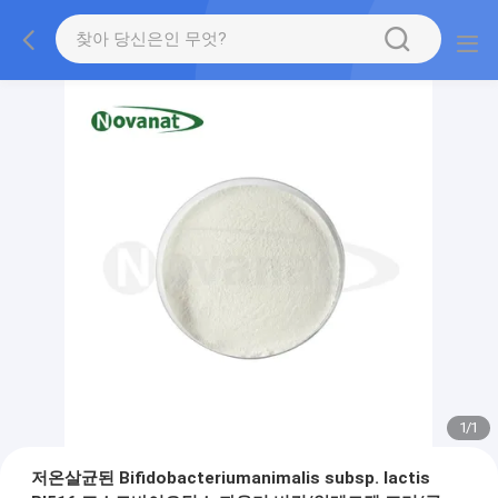
1
/
1
저온살균된 Bifidobacteriumanimalis subsp. lactis