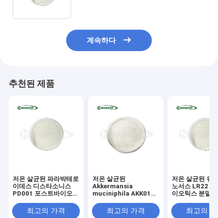
더 비건/알레르겐 프리/글루텐 프리/유
제품 프리
계속하다
추천된 제품
저온 살균된 파라박테로
저온 살균된
저온 살균된 유산
이데스 디스타소니스
Akkermansia
노서스 LR22 
PD001 포스트바이오틱
muciniphila AKK016
이오틱스 분말 
스 분말 비건/알레르기
포스트바이오틱스 분말
레르기 유발물질
유발 물질 없음/글루텐
비건/알레르기 유발 물
글루텐 없음/유
최고의 가격
최고의 가격
최고의 
없음/유제품 없음
질 없음/글루텐 없음/유
음