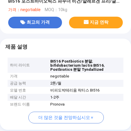
BI516 포스트바이오틱스 파우더 비건/알레르겐 프리/글루
텐 프리/유제품 프리
가격：negotiable
MOQ：10kg
최고의 가격
지금 연락
제품 설명
,
BI516 Postbiotics 분말
하이 라이트
,
bifidobacterium lactis BI516
Postbiotics 분말 Tyndallized
가격
negotiable
공급 능력
2톤/월
모델 번호
비피도박테리움 락티스 BI516
배달 시간
1-2주
브랜드 이름
Pronova
더 많은 것을 전망하십시오