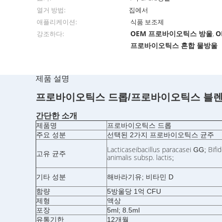
열거 방법:
집에서
애플리케이션:
식품 보조제
OEM 프로바이오틱스 방울
O
강조하다:
,
프로바이오틱스 혼합 물방울
제품 설명
프로바이오틱스 드롭/프로바이오틱스 블렌드
간단한 소개
제품명
프로바이오틱스 드롭
주요 성분
선택된 2가지 프로바이오틱스 균주
Lacticaseibacillus paracasei
Bifi
GG;
고유 균주
animalis subsp. lactis
;
기타 성분
해바라기유; 비타민 D
함량
5방울당 1억 CFU
제형
액상
포장
5ml; 8.5ml
유통기한
12개월