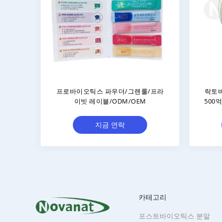
nterococcus Faecium EFM530
Lactobacillus Jensenii LJ
000억 CFU/g 비건/알레르기 유발
CFU/g 비건/알레르기 프
질 없음/글루텐 없음/유제품 없음
프리/유제품 프리
지금 연락
지금 연락
카테고리
포스트바이오틱스 분말