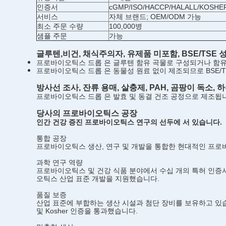
인증서
cGMP/ISO/HACCP/HALALL/KOSHE
서비스
자체 브랜드; OEM/ODM 가능
최소 주문 수량
100,000병
샘플 주문
가능
글루텐,
비건, 채식주의자,
유제품 미포함,
BSE/TSE
프로바이오틱스 드롭 은 글루텐 함유 곡물로 구성되거나 함
프로바이오틱스 드롭 은 동물성 원료 없이 제조되므로 BSE/
방사선 조사, 잔류 용매, 살충제, PAH, 곰팡이 독소,
프로바이오틱스 드롭 은 발효 및 동결 건조 공정으로 제조됩니다.
당사의 프로바이오틱스 공장
인간 건강 증진 프로바이오틱스 연구의 선두에 서 있습니다.
통합 공장
프로바이오틱스 생산, 연구 및 개발을 통합한 현대적인 프로
과학 연구 역량
프로바이오틱스 및 건강 식품 분야에서 수십 개의 특허 인증서
오틱스 산업 표준 개발을 지원했습니다.
품질 보증
산업 표준에 부합하는 생산 시설과 첨단 장비를 보유하고 있습니다. 
및 Kosher 인증을 통과했습니다.