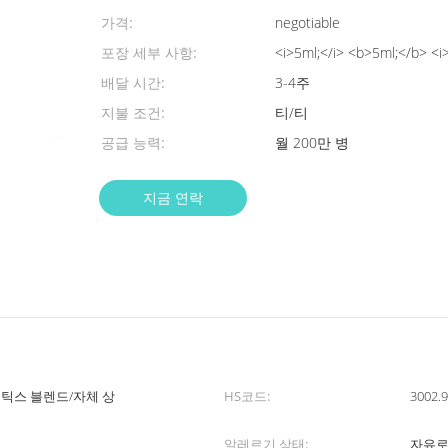
가격:
negotiable
포장 세부 사항:
<i>5ml;</i> <b>5ml;</b> <i
배달 시간:
3-4주
지불 조건:
티/티
공급 능력:
월 200만 병
지금 연락
틱스 블렌드/자체 상
HS코드:
3002.
알레르기 상태:
자유로