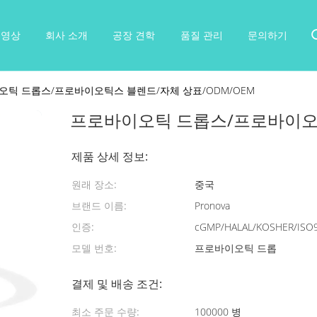
동영상
회사 소개
공장 견학
품질 관리
문의하기
오틱 드롭스/프로바이오틱스 블렌드/자체 상표/ODM/OEM
프로바이오틱 드롭스/프로바이오틱
제품 상세 정보:
원래 장소:
중국
브랜드 이름:
Pronova
인증:
cGMP/HALAL/KOSHER/ISO
모델 번호:
프로바이오틱 드롭
결제 및 배송 조건:
최소 주문 수량:
100000 병