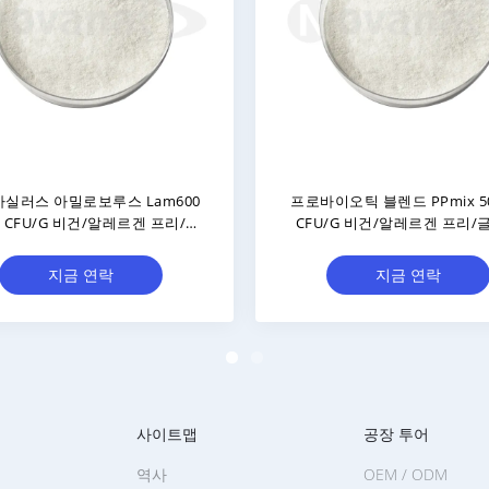
37 3000억
레빌락토바실루스 브레비스 LBr05
리/글루텐
200 억 CFU/g 채식주의자/알레르기
항원/글루텐 자유자재/유제품 무료
지금 연락
사이트맵
공장 투어
역사
OEM / ODM