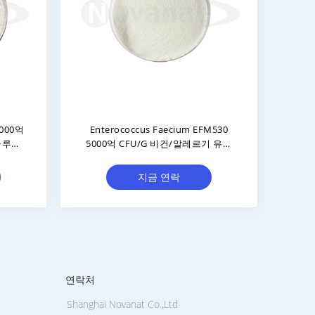
프로바이오틱스 정제/개인 상
Pediococcus Acidilactici 
표/ODM/OEM
억 CFU/g 비건/알레르겐 
텐 프리/유제품 프
지금 연락
지금 연락
연락처
Shanghai Novanat Co.,Ltd