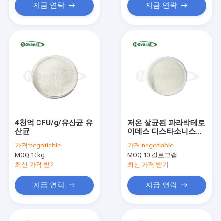
지금 연락
지금 연락
4천억 CFU/g/유산균 유
저온 살균된 파라박테로
산균
이데스 디스타소니스
PD001 포스트바이오틱
가격:
negotiable
가격:
negotiable
스 분말 비건/알레르기
MOQ:
10kg
MOQ:
10 킬로그램
유발 물질 없음/글루텐
없음/유제품 없음
최신 가격 받기
최신 가격 받기
지금 연락
지금 연락