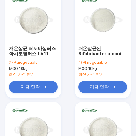
저온살균 락토바실러스
저온살균된
아시도필러스 LA11 전
Bifidobacteriumanimalis
용 포스트바이오틱스 파
subsp. lactis BI516 포
가격:
negotiable
가격:
negotiable
우더 비건/알레르겐 프
스트바이오틱스 파우더
MOQ:
10kg
MOQ:
10kg
리/글루텐 프리/유제품
비건/알레르겐 프리/글
프리
루텐 프리/유제품 프리
최신 가격 받기
최신 가격 받기
지금 연락
지금 연락
집
제품
동영상