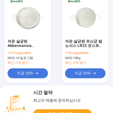
저온 살균된
저온 살균된 유산균 람
Akkermansia
노서스 LR22 포스트바
muciniphila AKK016
이오틱스 분말 비건/알
가격:
negotiable
가격:
negotiable
포스트바이오틱스 분말
레르기 유발물질 없음/
MOQ:
10 킬로그램
MOQ:
10kg
비건/알레르기 유발 물
글루텐 없음/유제품 없
질 없음/글루텐 없음/유
음
최신 가격 받기
최신 가격 받기
제품 없음
지금 연락
지금 연락
시간 절약
최고의 제품에 문의하십시오.