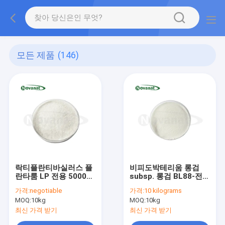
모든 제품
(146)
락티플란티바실러스 플
비피도박테리움 롱검
란타룸 LP 전용 5000억
subsp. 롱검 BL88-전용
CFU/g 비건/알레르겐
3000억 CFU/g 비건/알
가격:
negotiable
가격:
10 kilograms
프리/글루텐 프리/유제
레르겐 프리/글루텐 프
MOQ:
10kg
MOQ:
10kg
품 프리
리/유제품 프리
최신 가격 받기
최신 가격 받기