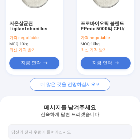
회사 소개
공장 견학
저온살균된
프로바이오틱 블렌드
Ligilactobacillus
PPmix 5000억 CFU/g
품질 관리
salivarius LS86 포스
비건/알레르겐 프리/글
가격:
negotiable
가격:
negotiable
트바이오틱스 파우더 비
루텐 프리/유제품 프리
MOQ:
10kg
MOQ:
10kg
건/알레르겐 프리/글루
문의하기
텐 프리/유제품 프리
최신 가격 받기
최신 가격 받기
조회를 요청하다
지금 연락
지금 연락
더 많은 것을 전망하십시오
프로바이오틱스 파우더
포스트바이오틱스 분말
메시지를 남겨주세요
신속하게 답변 드리겠습니다
국화 추출물 분말
녹차 L- 테아닌