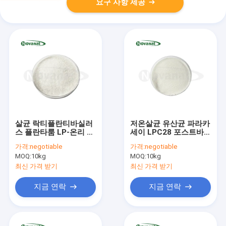
요구 사항 제공
살균 락티플란티바실러
저온살균 유산균 파라카
스 플란타룸 LP-온리 포
세이 LPC28 포스트바
스트바이오틱스 분말 비
이오틱스 분말 비건/알
가격:
negotiable
가격:
negotiable
건/알레르기 프리/글루
레르겐 프리/글루텐 프
MOQ:
10kg
MOQ:
10kg
텐 프리/유제품 프리
리/유제품 프리
최신 가격 받기
최신 가격 받기
지금 연락
지금 연락