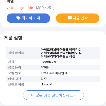
라벨
가격：negotiable
MOQ：25kg
최고의 가격
지금 연락
제품 설명
,
아세로라체리추출물 비타민C
하이 라이트
,
아세로라체리분말 안티에이징
아세로라체리추출물 적정
가격
negotiable
공급 능력
100톤
모델 번호
17%&25% 비타민 C
배달 시간
일주
브랜드 이름
Novanat
더 많은 것을 전망하십시오