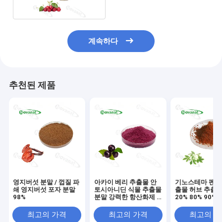
계속하다
추천된 제품
영지버섯 분말 / 껍질 파
아카이 베리 추출물 안
기노스테마 펜타
쇄 영지버섯 포자 분말
토시아니딘 식물 추출물
출물 허브 추출물
98%
분말 강력한 항산화제 /
20% 80% 90%
깨끗한 표지
시드 / 깨끗한 
최고의 가격
최고의 가격
최고의 