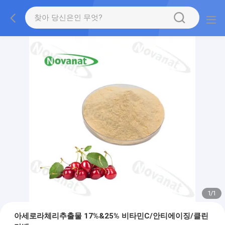
1
/
1
아세로라체리추출물 17%&25% 비타민C/안티에이징/클린