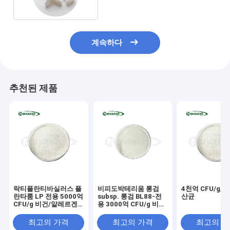
계속하다
추천된 제품
락티플란티바실러스 플
비피도박테리움 롱검
4천억 CFU/g/
란타룸 LP 전용 5000억
subsp. 롱검 BL88-전
산균
CFU/g 비건/알레르겐
용 3000억 CFU/g 비
프리/글루텐 프리/유제
건/알레르겐 프리/글루
품 프리
텐 프리/유제품 프리
최고의 가격
최고의 가격
최고의 