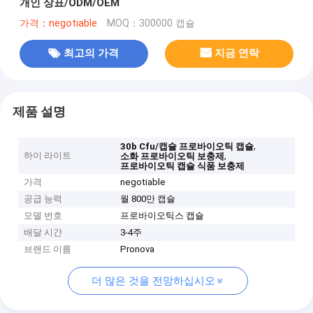
개인 상표/ODM/OEM
가격：negotiable
MOQ：300000 캡슐
최고의 가격
지금 연락
제품 설명
,
30b Cfu/캡슐 프로바이오틱 캡슐
하이 라이트
,
소화 프로바이오틱 보충제
프로바이오틱 캡슐 식품 보충제
가격
negotiable
공급 능력
월 800만 캡슐
모델 번호
프로바이오틱스 캡슐
배달 시간
3-4주
브랜드 이름
Pronova
더 많은 것을 전망하십시오