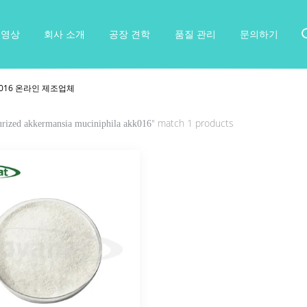
동영상
회사 소개
공장 견학
품질 관리
문의하기
a Akk016 온라인 제조업체
" match 1 products
urized akkermansia muciniphila akk016