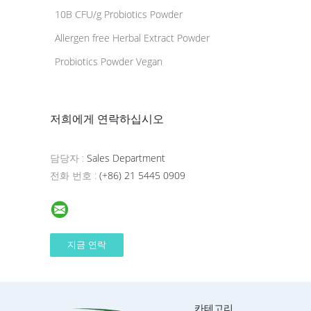
10B CFU/g Probiotics Powder
Allergen free Herbal Extract Powder
Probiotics Powder Vegan
저희에게 연락하십시오
담당자 :
Sales Department
전화 번호 :
(+86) 21 5445 0909
카테고리