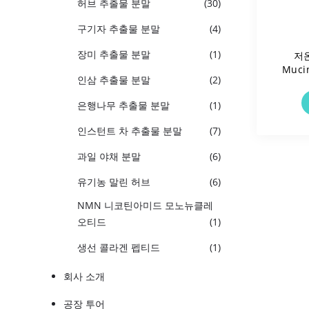
허브 추출물 분말
(30)
구기자 추출물 분말
(4)
장미 추출물 분말
(1)
저온
Muci
인삼 추출물 분말
(2)
이오틱
발 물
은행나무 추출물 분말
(1)
인스턴트 차 추출물 분말
(7)
과일 야채 분말
(6)
유기농 말린 허브
(6)
NMN 니코틴아미드 모노뉴클레
오티드
(1)
생선 콜라겐 펩티드
(1)
회사 소개
공장 투어