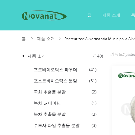
집
제품 소개
홈
제품 소개
Pasteurized Akkermansia Muciniphil
키워드:"
paste
제품 소개
(140)
프로바이오틱스 파우더
(41)
포스트바이오틱스 분말
(31)
국화 추출물 분말
(2)
녹차 L- 테아닌
(1)
녹차 추출물 분말
(3)
수도사 과일 추출물 분말
(3)