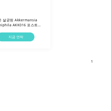
 살균된 Akkermansia
niphila AKK016 포스트바
스 분말 비건/알레르기 유
질 없음/글루텐 없음/유제품
지금 연락
없음
1